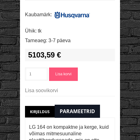
Kaubamärk:
Ühik:
tk
Tarneaeg:
3-7 päeva
5103,59 €
Lisa korvi
Lisa soovikorvi
PARAMEETRID
KIRJELDUS
LG 164 on kompaktne ja kerge, kuid
võimas mitmesuunaline