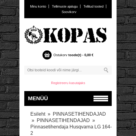
Minu konto
Tellimuste ajalugu
Tellitud tooted
Soovikorv
Ostukorv
toode(t) -
0,00
€
Registreeru kasutajaks
MENÜÜ
Esileht
»
PINNASETIHENDAJAD
»
PINNASETIHENDAJAD
»
Pinnasetihendaja Husqvarna LG 164-
2