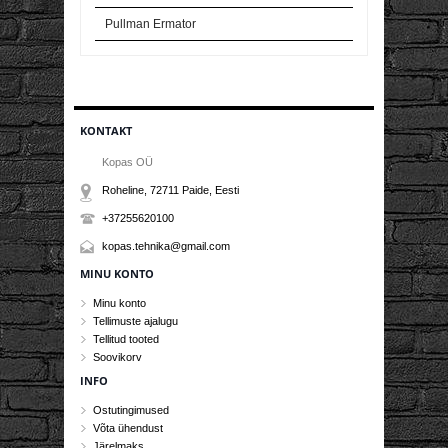
Pullman Ermator
KONTAKT
Kopas OÜ
Roheline, 72711
Paide
, Eesti
+37255620100
kopas.tehnika@gmail.com
MINU KONTO
Minu konto
Tellimuste ajalugu
Tellitud tooted
Soovikorv
INFO
Ostutingimused
Võta ühendust
Järelmaks