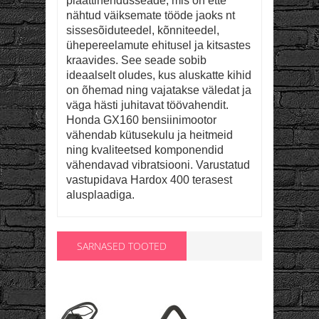
plaattihendusseade, mis on ette
nähtud väiksemate tööde jaoks nt
sissesõiduteedel, kõnniteedel,
ühepereelamute ehitusel ja kitsastes
kraavides. See seade sobib
ideaalselt oludes, kus aluskatte kihid
on õhemad ning vajatakse väledat ja
väga hästi juhitavat töövahendit.
Honda GX160 bensiinimootor
vähendab kütusekulu ja heitmeid
ning kvaliteetsed komponendid
vähendavad vibratsiooni. Varustatud
vastupidava Hardox 400 terasest
alusplaadiga.
SARNASED TOOTED